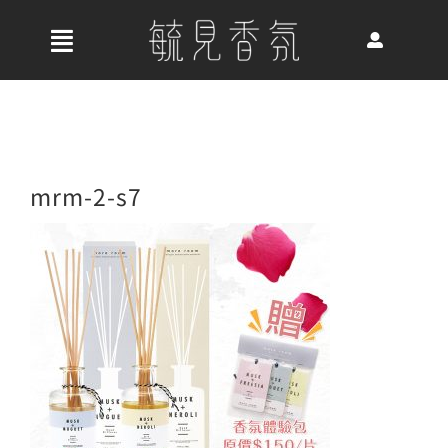
Skip
to
收
content
合
首頁
導
航
關於我們
mrm-2-s7
列
最新消息
香氛產品
好評推薦