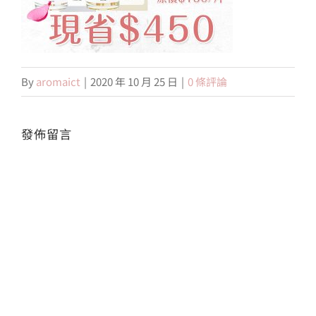
會員專區
By
aromaict
|
2020 年 10 月 25 日
|
0 條評論
搜
索
結
果：
發佈留言
Alte