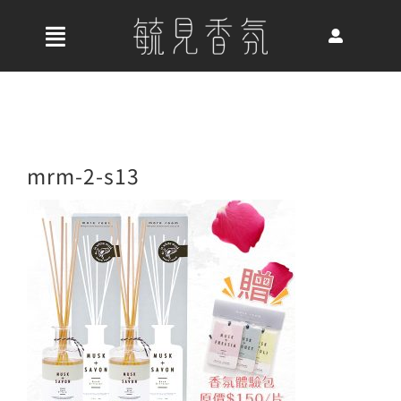
Skip
to
收
content
合
首頁
導
航
關於我們
mrm-2-s13
列
最新消息
香氛產品
好評推薦