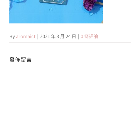
會員專區
By
aromaict
|
2021 年 3 月 24 日
|
0 條評論
搜
索
結
果：
發佈留言
Alte