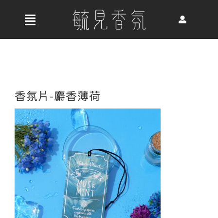
Skip
to
收
content
合
首頁
導
航
關於我們
香氛片-麝香薄荷
列
最新消息
香氛產品
好評推薦