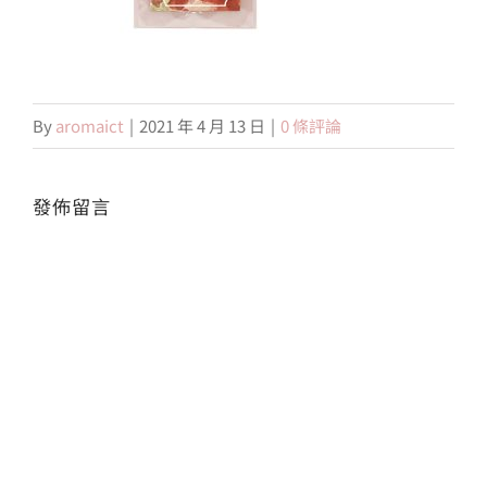
會員專區
By
aromaict
|
2021 年 4 月 13 日
|
0 條評論
搜
索
結
果：
發佈留言
Alte