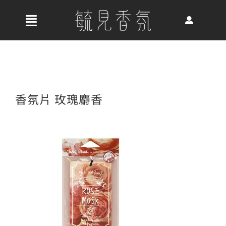
Skip
to
收
content
合
首頁
導
航
關於我們
香氛片 玫瑰麝香
列
最新消息
香氛產品
好評推薦