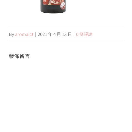
會員專區
By
aromaict
|
2021 年 4 月 13 日
|
0 條評論
搜
索
結
果：
發佈留言
Alte