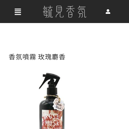
Skip
to
收
content
合
首頁
導
航
關於我們
香氛噴霧 玫瑰麝香
列
最新消息
香氛產品
好評推薦