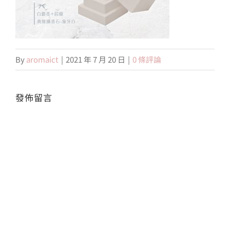
會員專區
By
aromaict
|
2021 年 7 月 20 日
|
0 條評論
搜
索
結
果：
發佈留言
Alte