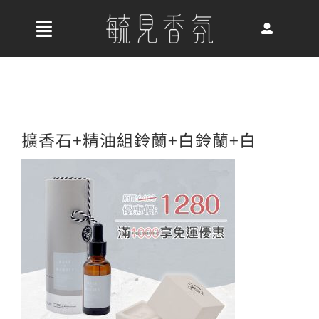
Skip
to
收
content
合
首頁
導
航
關於我們
擴香石+精油組鈴蘭+白鈴蘭+白
列
最新消息
香氛產品
好評推薦