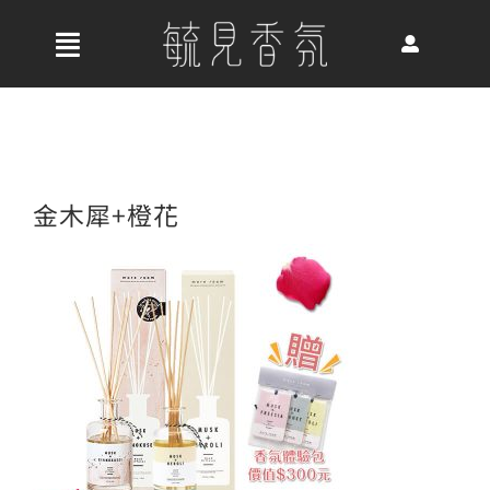
Skip
to
收
content
合
首頁
導
航
關於我們
金木犀+橙花
列
最新消息
香氛產品
好評推薦