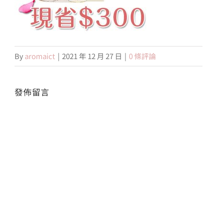
會員專區
By
aromaict
|
2021 年 12 月 27 日
|
0 條評論
搜
索
結
果：
發佈留言
Alte