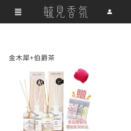
Skip
to
收
content
合
首頁
導
航
關於我們
金木犀+伯爵茶
列
最新消息
香氛產品
好評推薦