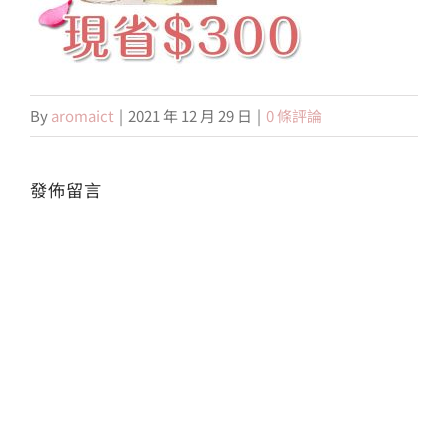
會員專區
By
aromaict
|
2021 年 12 月 29 日
|
0 條評論
搜
索
結
果：
發佈留言
Alte