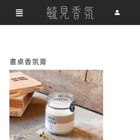
Skip
to
收
content
合
首頁
導
航
關於我們
書桌香氛膏
列
最新消息
香氛產品
好評推薦