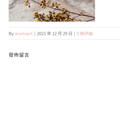
會員專區
By
aromaict
|
2021 年 12 月 29 日
|
0 條評論
搜
索
結
果：
發佈留言
Alte