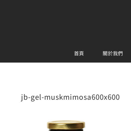
Skip
to
content
首頁
關於我們
jb-gel-muskmimosa600x600