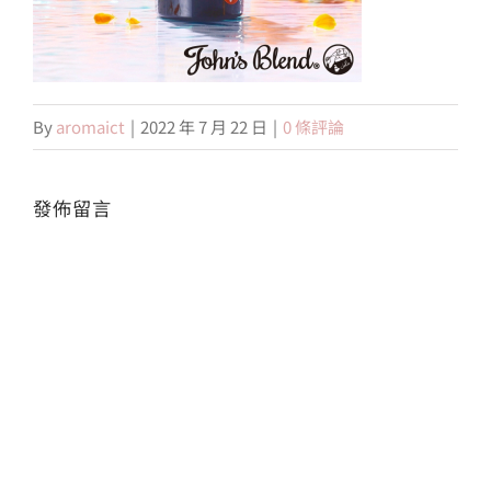
會員專區
By
aromaict
|
2022 年 7 月 22 日
|
0 條評論
搜
索
結
果：
發佈留言
Alte