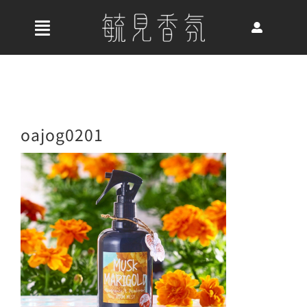
Skip
to
收
content
合
首頁
導
航
關於我們
oajog0201
列
最新消息
香氛產品
好評推薦