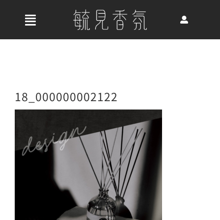
Skip
to
收
content
合
首頁
導
航
關於我們
18_000000002122
列
最新消息
香氛產品
好評推薦