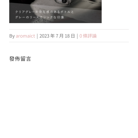
會員專區
By
aromaict
|
2023 年 7 月 18 日
|
0 條評論
搜
索
結
果：
發佈留言
Alte