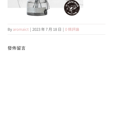
會員專區
By
aromaict
|
2023 年 7 月 18 日
|
0 條評論
搜
索
結
果：
發佈留言
Alte