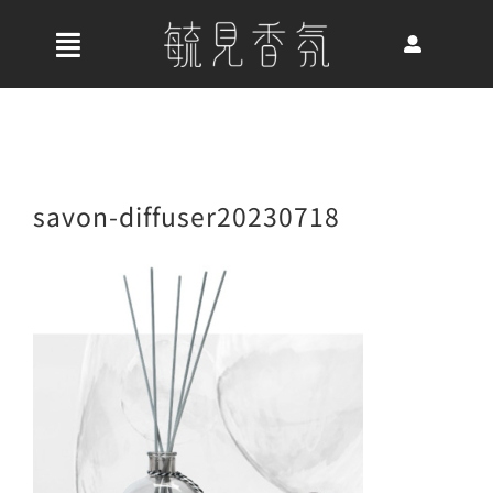
Skip
to
收
content
合
首頁
導
航
關於我們
savon-diffuser20230718
列
最新消息
香氛產品
好評推薦