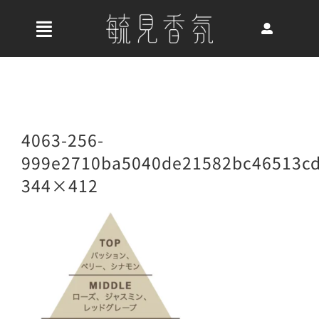
Skip
to
收
content
合
首頁
導
航
關於我們
4063-256-
列
999e2710ba5040de21582bc46513cd
344×412
最新消息
香氛產品
好評推薦