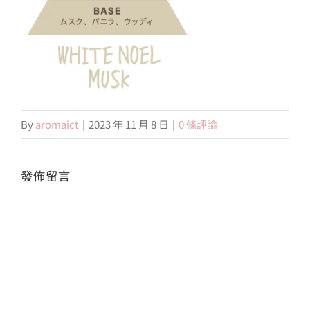
會員專區
搜
索
結
By
aromaict
|
2023 年 11 月 8 日
|
0 條評論
果：
發佈留言
Alte