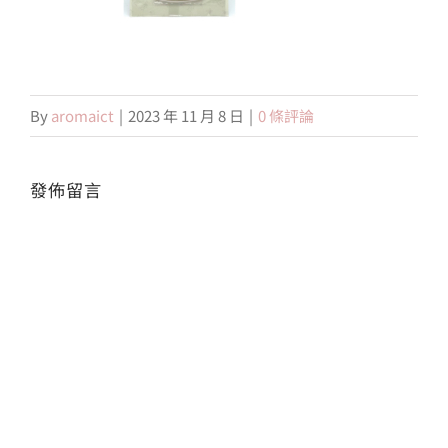
會員專區
By
aromaict
|
2023 年 11 月 8 日
|
0 條評論
搜
索
結
果：
發佈留言
Alte