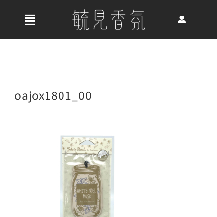
Skip
to
收
content
合
首頁
導
航
關於我們
oajox1801_00
列
最新消息
香氛產品
好評推薦