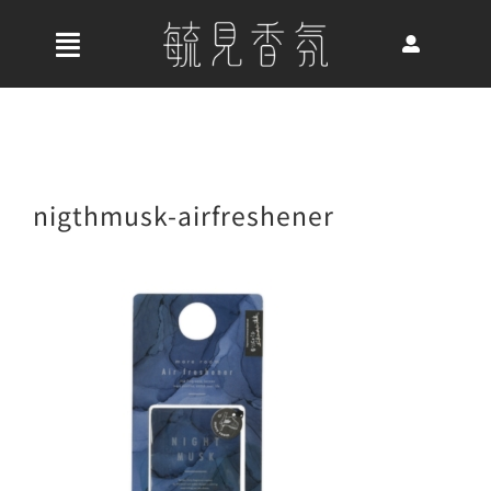
Skip
to
收
content
合
首頁
導
航
關於我們
nigthmusk-airfreshener
列
最新消息
香氛產品
好評推薦