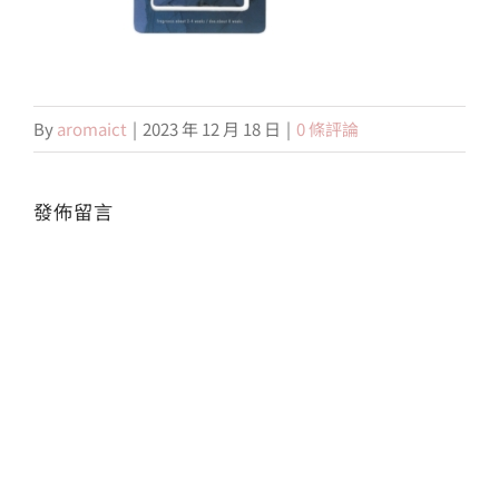
會員專區
By
aromaict
|
2023 年 12 月 18 日
|
0 條評論
搜
索
結
果：
發佈留言
Alte