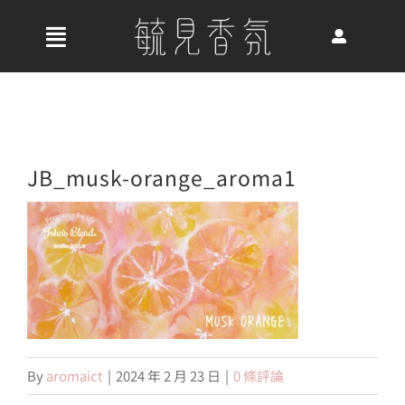
Skip
to
收
content
合
首頁
導
航
關於我們
JB_musk-orange_aroma1
列
最新消息
香氛產品
By
aromaict
|
2024 年 2 月 23 日
|
0 條評論
好評推薦