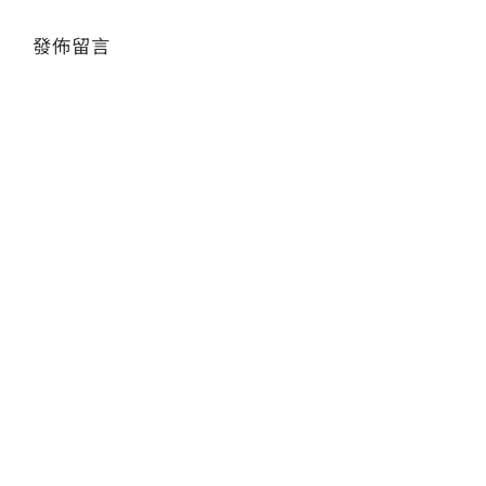
發佈留言
會員專區
Alte
搜
索
結
果：