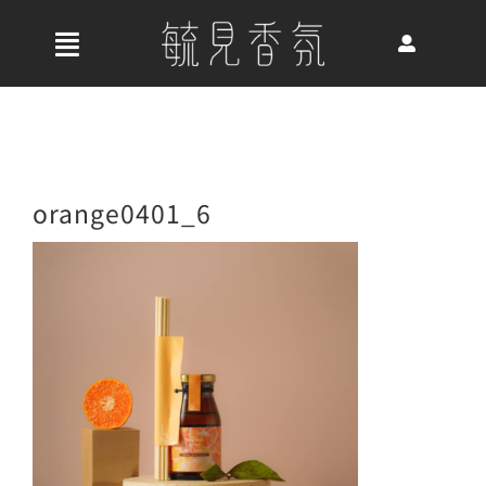
Skip
to
收
content
合
首頁
導
航
關於我們
orange0401_6
列
最新消息
香氛產品
好評推薦