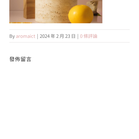
會員專區
By
aromaict
|
2024 年 2 月 23 日
|
0 條評論
搜
索
結
果：
發佈留言
Alte