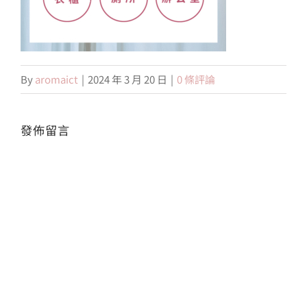
會員專區
By
aromaict
|
2024 年 3 月 20 日
|
0 條評論
搜
索
結
果：
發佈留言
Alte