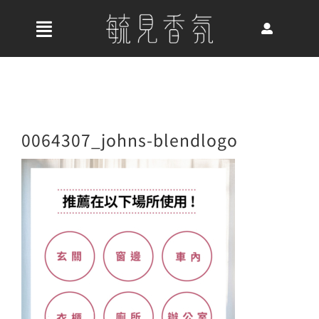
Skip
to
收
content
合
首頁
導
航
關於我們
0064307_johns-blendlogo
列
最新消息
香氛產品
好評推薦