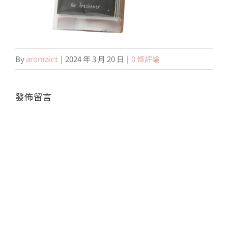
會員專區
By
aromaict
|
2024 年 3 月 20 日
|
0 條評論
搜
索
結
果：
發佈留言
Alte