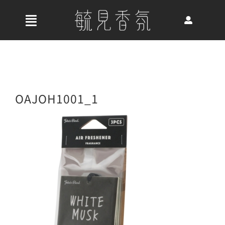
Skip
to
收
content
合
首頁
導
航
關於我們
OAJOH1001_1
列
最新消息
香氛產品
好評推薦