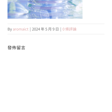
會員專區
By
aromaict
|
2024 年 5 月 9 日
|
0 條評論
搜
索
結
果：
發佈留言
Alte