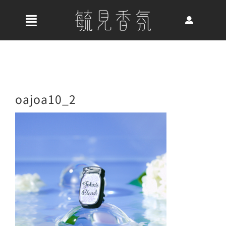
Skip
to
收
content
合
首頁
導
航
關於我們
oajoa10_2
列
最新消息
香氛產品
好評推薦