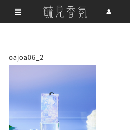
Skip
to
收
content
合
首頁
導
航
關於我們
oajoa06_2
列
最新消息
香氛產品
好評推薦