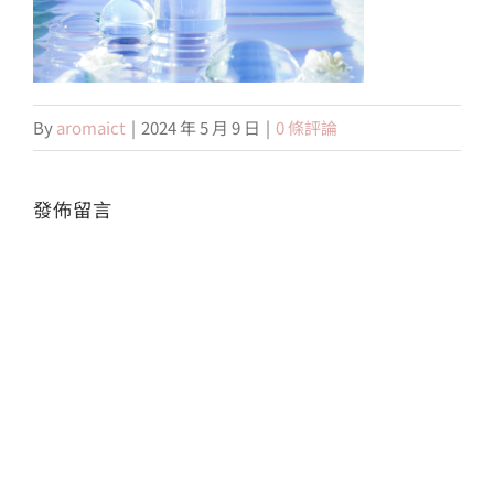
會員專區
By
aromaict
|
2024 年 5 月 9 日
|
0 條評論
搜
索
結
果：
發佈留言
Alte