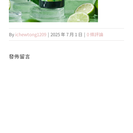
會員專區
By
ichewtong1209
|
2025 年 7 月 1 日
|
0 條評論
搜
索
結
果：
發佈留言
Alte