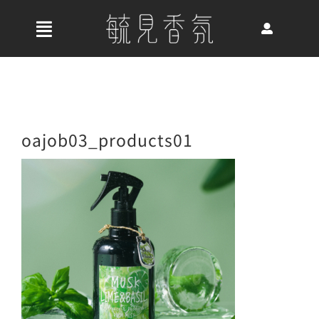
Skip
to
收
content
合
首頁
導
航
關於我們
oajob03_products01
列
最新消息
香氛產品
好評推薦