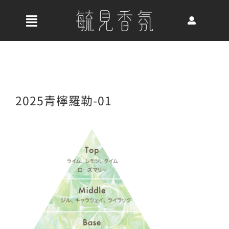
Skip
to
收
content
合
首頁
導
航
關於我們
2025青檸羅勒-01
列
最新消息
香氛產品
好評推薦