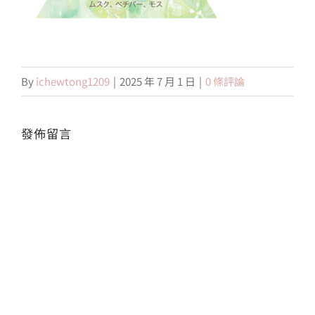
會員專區
By
ichewtong1209
|
2025 年 7 月 1 日
|
0 條評論
搜
索
結
果：
發佈留言
Alte