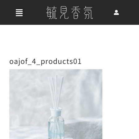
Skip
to
收
content
合
首頁
導
航
關於我們
oajof_4_products01
列
最新消息
香氛產品
好評推薦