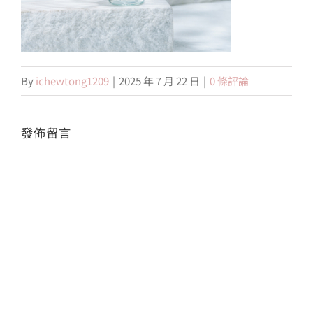
會員專區
By
ichewtong1209
|
2025 年 7 月 22 日
|
0 條評論
搜
索
結
果：
發佈留言
Alte