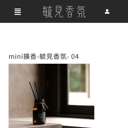
Skip
to
收
content
合
首頁
導
航
關於我們
mini擴香-毓見香氛- 04
列
最新消息
香氛產品
好評推薦