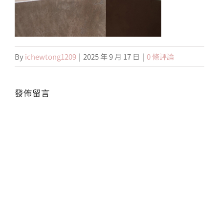
會員專區
By
ichewtong1209
|
2025 年 9 月 17 日
|
0 條評論
搜
索
結
果：
發佈留言
Alte