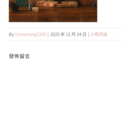
會員專區
By
ichewtong1209
|
2025 年 12 月 24 日
|
0 條評論
搜
索
結
果：
發佈留言
Alte