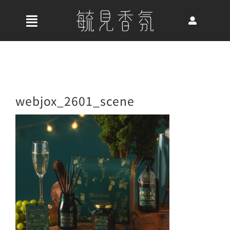
Skip
to
收
content
合
首頁
導
航
關於我們
webjox_2601_scene
列
最新消息
香氛產品
好評推薦