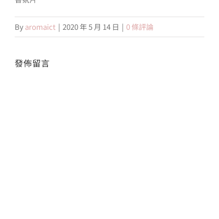
By
aromaict
|
2020 年 5 月 14 日
|
0 條評論
會員專區
搜
發佈留言
索
結
Alte
果：