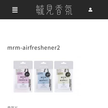
Skip
to
收
content
合
首頁
導
航
關於我們
mrm-airfreshener2
列
最新消息
香氛產品
好評推薦
香氛片