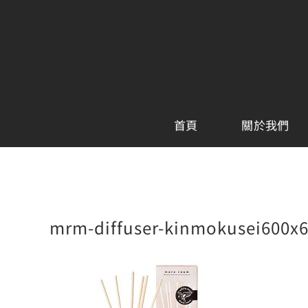
Skip
to
content
首頁
關於我們
mrm-diffuser-kinmokusei600x