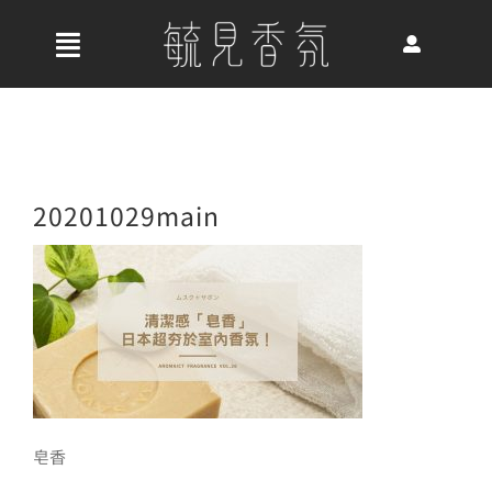
Skip
to
收
content
合
首頁
導
航
關於我們
20201029main
列
最新消息
香氛產品
皂香
好評推薦