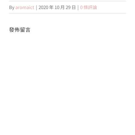
By
aromaict
|
2020 年 10 月 29 日
|
0 條評論
會員專區
發佈留言
搜
索
Alte
結
果：