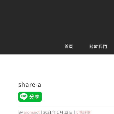
Skip
to
content
首頁
關於我們
share-a
By
aromaict
|
2021 年 1 月 12 日
|
0 條評論