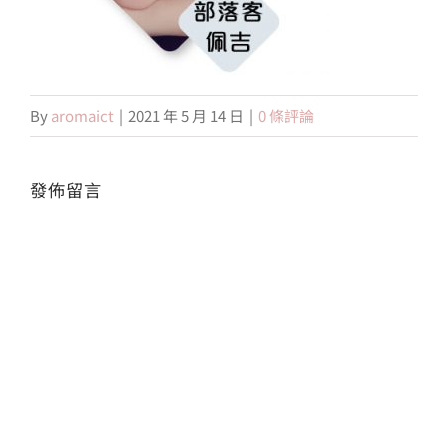
會員專區
By
aromaict
|
2021 年 5 月 14 日
|
0 條評論
搜
索
結
果：
發佈留言
Alte