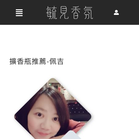
Skip
to
收
content
合
首頁
導
航
關於我們
擴香瓶推薦-佩吉
列
最新消息
香氛產品
好評推薦