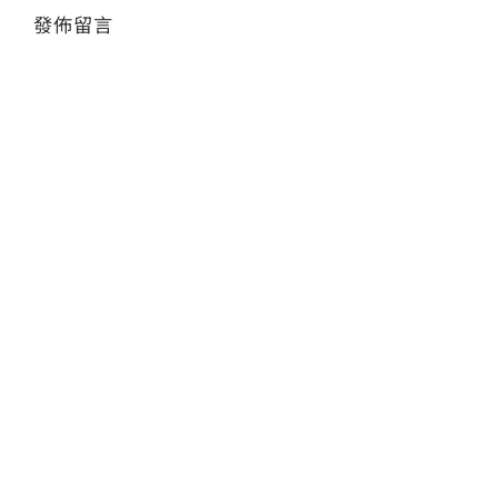
發佈留言
會員專區
Alte
搜
索
結
果：