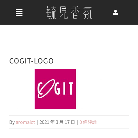
Skip
to
收
content
合
首頁
導
航
關於我們
COGIT-LOGO
列
最新消息
香氛產品
By
aromaict
|
2021 年 3 月 17 日
|
0 條評論
好評推薦