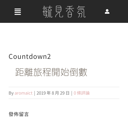
Skip
to
收
content
合
首頁
導
航
關於我們
Countdown2
列
最新消息
By
aromaict
|
2019 年 8 月 29 日
|
0 條評論
香氛產品
發佈留言
好評推薦
Alte