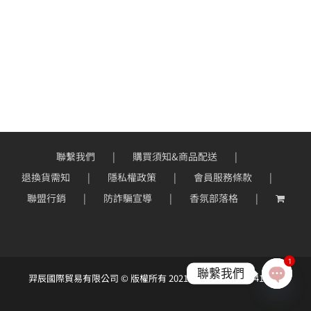
聯繫我們
購買須知&商品配送
退換貨需知
隱私權政策
會員服務條款
聯盟行銷
防詐騙宣導
香氛部落格
1
聯繫我們
羿辰國際貿易有限公司 © 版權所有 2021 ｜統一編號：90414966
Open
chaty