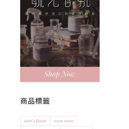
商品標籤
John's Blend
more room