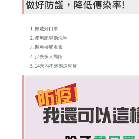
做好防護，降低傳染率!
佩戴好口罩
使用肥皂勤洗手
避免接觸禽畜
少去多人場所
14天內不適盡速就醫