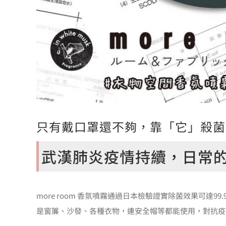
只有戴口罩還不夠，靠「它」殺菌
武漢肺炎疫情持續，日常
more room 香氛噴霧通過日本檢驗證實除菌效果可達
是窗簾、沙發、各種衣物，連安全帽等都能使用，對抗疫