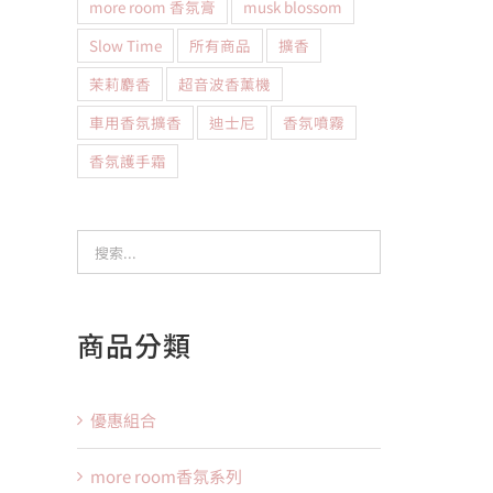
more room 香氛膏
musk blossom
Slow Time
所有商品
擴香
茉莉麝香
超音波香薰機
車用香氛擴香
迪士尼
香氛噴霧
香氛護手霜
商品分類
優惠組合
more room香氛系列