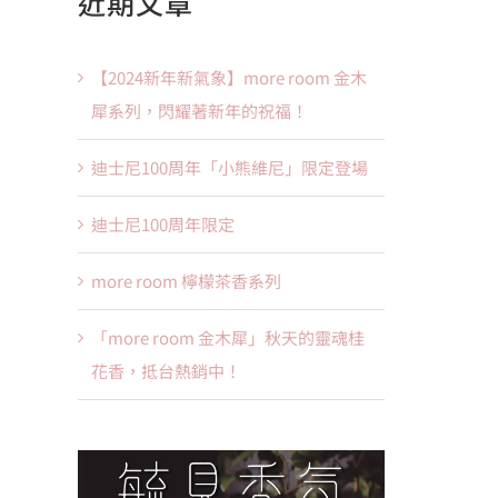
近期文章
果：
【2024新年新氣象】more room 金木
犀系列，閃耀著新年的祝福！
迪士尼100周年「小熊維尼」限定登場
迪士尼100周年限定
more room 檸檬茶香系列
「more room 金木犀」秋天的靈魂桂
花香，抵台熱銷中！