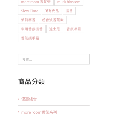
more room 香氛膏
musk blossom
Slow Time
所有商品
擴香
茉莉麝香
超音波香薰機
車用香氛擴香
迪士尼
香氛噴霧
香氛護手霜
商品分類
優惠組合
more room香氛系列