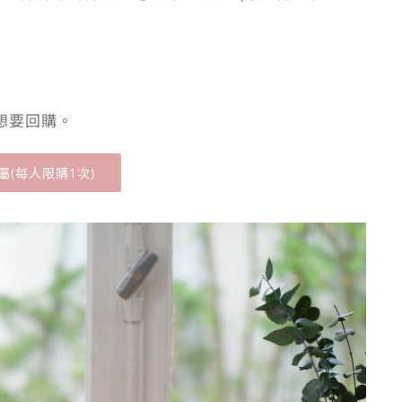
你想要回購。
屬(每人限購1次)