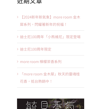
近期文章
果：
【2024新年新氣象】more room 金木
犀系列，閃耀著新年的祝福！
迪士尼100周年「小熊維尼」限定登場
迪士尼100周年限定
more room 檸檬茶香系列
「more room 金木犀」秋天的靈魂桂
花香，抵台熱銷中！