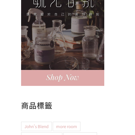
商品標籤
John's Blend
more room