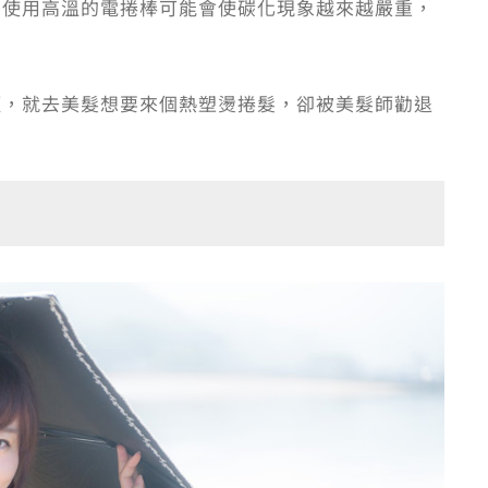
間使用高溫的電捲棒可能會使碳化現象越來越嚴重，
懶，就去美髮想要來個熱塑燙捲髮，卻被美髮師勸退