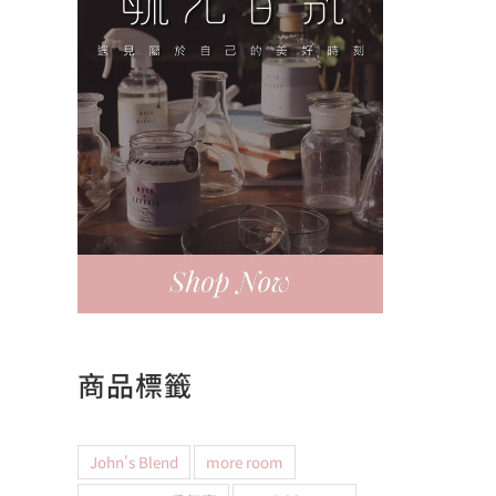
商品標籤
John's Blend
more room