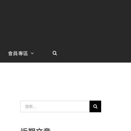
會員專區
搜
索
結
近期文章
果：