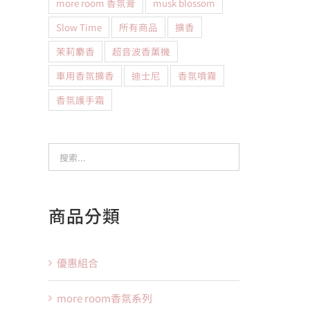
more room 香氛膏
musk blossom
Slow Time
所有商品
擴香
茉莉麝香
超音波香薰機
車用香氛擴香
迪士尼
香氛噴霧
香氛護手霜
商品分類
優惠組合
more room香氛系列