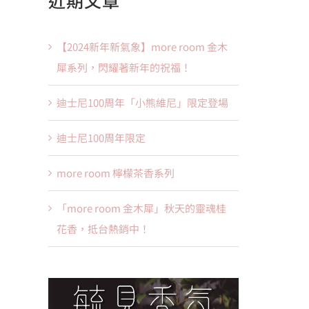
【2024新年新氣象】more room 金木
犀系列，閃耀著新年的祝福！
迪士尼100周年「小熊維尼」限定登場
迪士尼100周年限定
more room 檸檬茶香系列
「more room 金木犀」秋天的靈魂桂
花香，抵台熱銷中！