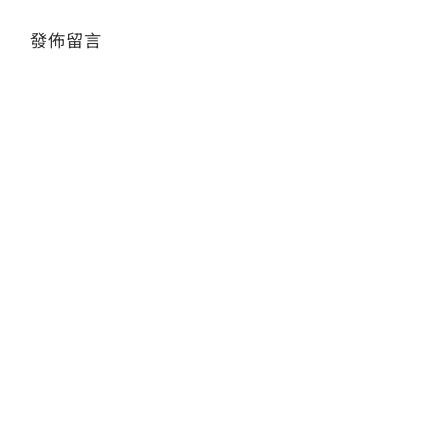
發佈留言
會員專區
Alte
搜
索
結
果：