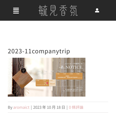
Skip
to
收
content
合
首頁
導
航
關於我們
2023-11companytrip
列
最新消息
香氛產品
By
aromaict
|
2023 年 10 月 18 日
|
0 條評論
好評推薦