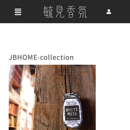
Skip
to
收
content
合
首頁
導
航
關於我們
JBHOME-collection
列
最新消息
香氛產品
好評推薦