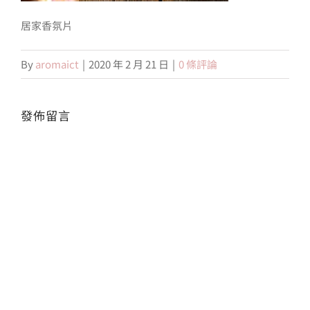
居家香氛片
會員專區
By
aromaict
|
2020 年 2 月 21 日
|
0 條評論
搜
索
結
發佈留言
果：
Alte