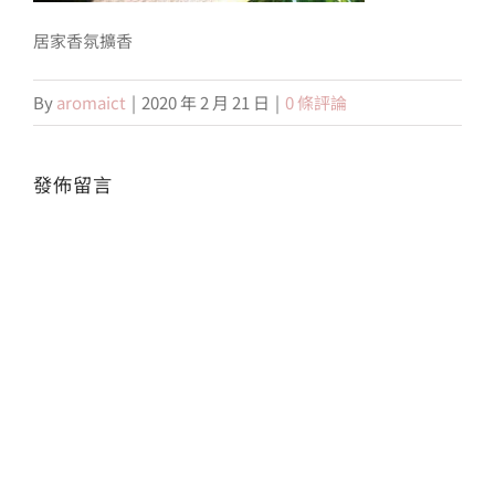
居家香氛擴香
會員專區
By
aromaict
|
2020 年 2 月 21 日
|
0 條評論
搜
索
結
發佈留言
果：
Alte