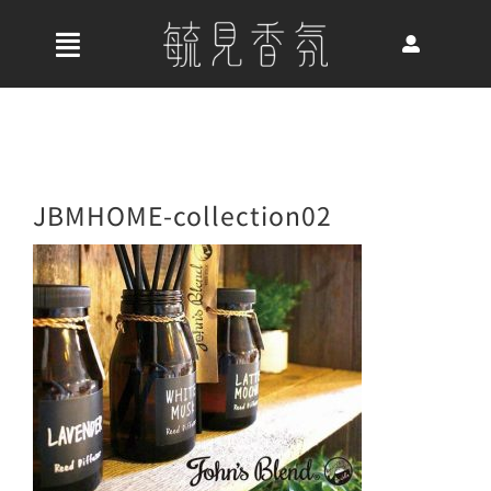
Skip
to
收
content
合
首頁
導
航
關於我們
JBMHOME-collection02
列
最新消息
香氛產品
好評推薦