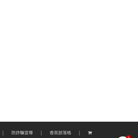
防詐騙宣導
香氛部落格
1