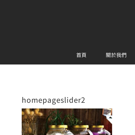
Skip
to
content
首頁
關於我們
homepageslider2