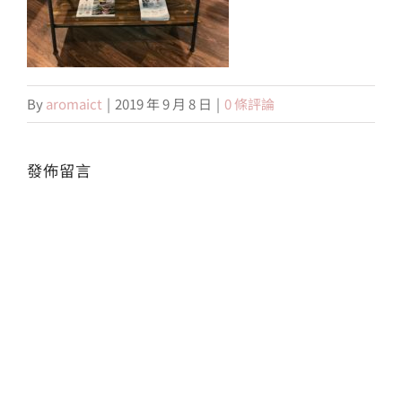
會員專區
By
aromaict
|
2019 年 9 月 8 日
|
0 條評論
搜
索
結
果：
發佈留言
Alte