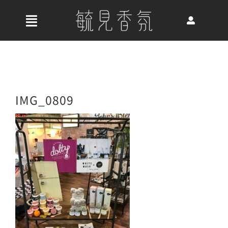
Skip
to
收
content
合
首頁
導
航
關於我們
IMG_0809
列
最新消息
香氛產品
好評推薦