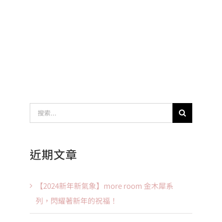
搜
索
結
近期文章
果：
【2024新年新氣象】more room 金木犀系
列，閃耀著新年的祝福！