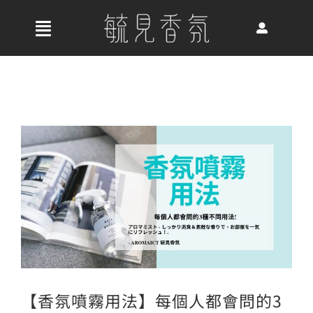
Skip
to
收
content
合
首頁
導
航
關於我們
列
最新消息
香氛產品
【香氛噴霧用法】每個人都會問的3
好評推薦