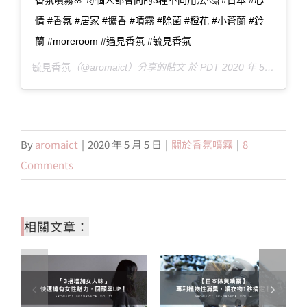
情 #香氛 #居家 #擴香 #噴霧 #除菌 #橙花 #小蒼蘭 #鈴
蘭 #moreroom #遇見香氛 #毓見香氛
毓見香氛
（@aromaict）分享的貼文 於
PDT 2020 年 5月 月 29 日 上午 5:03
By
aromaict
|
2020 年 5 月 5 日
|
關於香氛噴霧
|
8
Comments
相關文章：