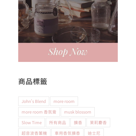
商品標籤
John's Blend
more room
more room 香氛膏
musk blossom
Slow Time
所有商品
擴香
茉莉麝香
超音波香薰機
車用香氛擴香
迪士尼