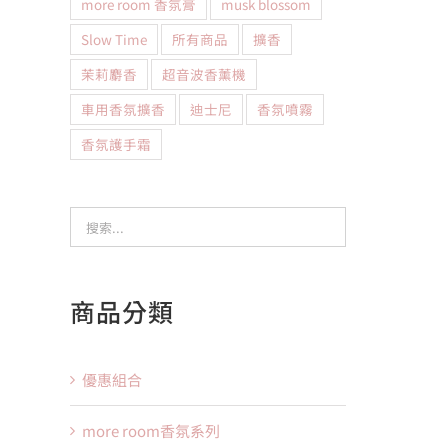
more room 香氛膏
musk blossom
Slow Time
所有商品
擴香
茉莉麝香
超音波香薰機
車用香氛擴香
迪士尼
香氛噴霧
香氛護手霜
商品分類
優惠組合
more room香氛系列