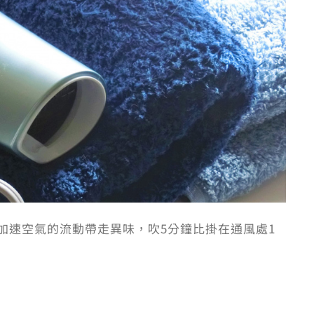
加速空氣的流動帶走異味，吹5分鐘比掛在通風處1