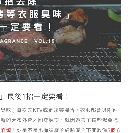
」最後1招一定要看！
臭味；每次去KTV或是娛樂場所，衣服都會吸附難
候新的大衣外套才剛穿幾次，就因為去了這些聚會場
級麻煩
！你是不是也有這樣的經驗呢？下面教你
5個方