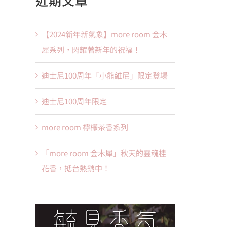
【2024新年新氣象】more room 金木
犀系列，閃耀著新年的祝福！
迪士尼100周年「小熊維尼」限定登場
迪士尼100周年限定
more room 檸檬茶香系列
「more room 金木犀」秋天的靈魂桂
花香，抵台熱銷中！