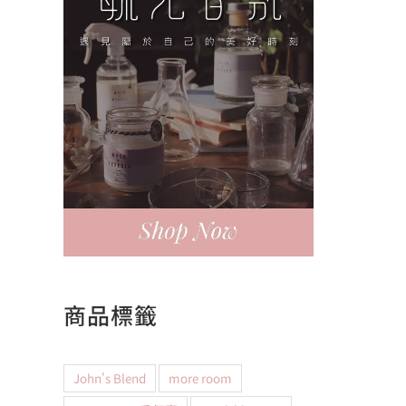
商品標籤
John's Blend
more room