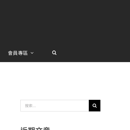
會員專區
搜
索
結
近期文章
果：