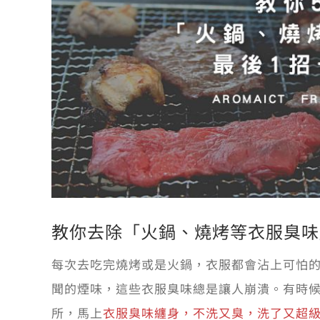
教你去除「火鍋、燒烤等衣服臭味
每次去吃完燒烤或是火鍋，衣服都會沾上可怕的
聞的煙味，這些衣服臭味總是讓人崩潰。有時
所，馬上
衣服臭味纏身，不洗又臭，洗了又超