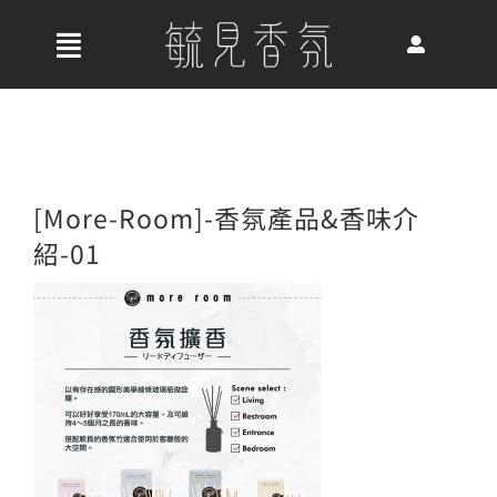
Skip
to
收
content
合
首頁
導
航
關於我們
[More-Room]-香氛產品&香味介
列
紹-01
最新消息
香氛產品
好評推薦