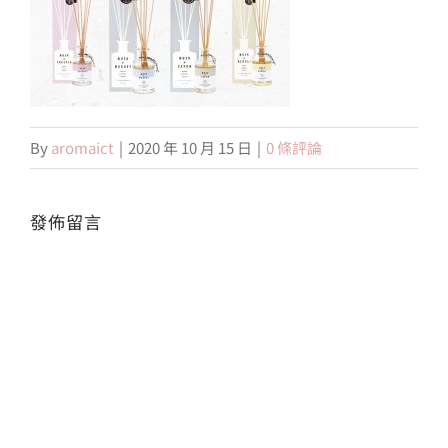
會員專區
搜
索
By
aromaict
|
2020 年 10 月 15 日
|
0 條評論
結
果：
發佈留言
Alte