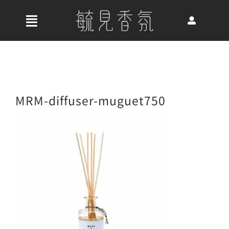
Skip
to
收
content
合
首頁
導
航
關於我們
MRM-diffuser-muguet750
列
最新消息
香氛產品
好評推薦