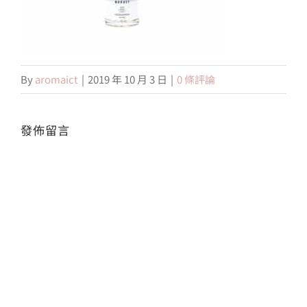
會員專區
By
aromaict
|
2019 年 10 月 3 日
|
0 條評論
搜
索
結
果：
發佈留言
Alte