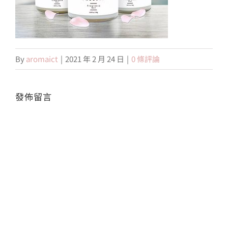
會員專區
By
aromaict
|
2021 年 2 月 24 日
|
0 條評論
搜
索
結
果：
發佈留言
Alte