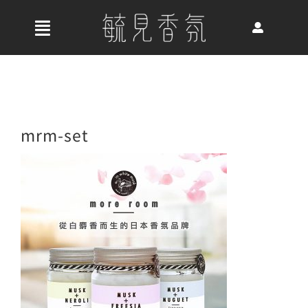
Skip
to
收
content
合
首頁
導
航
關於我們
mrm-set
列
最新消息
香氛產品
好評推薦