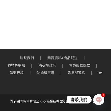
聯繫我們
購買須知&商品配送
退換貨需知
隱私權政策
會員服務條款
聯盟行銷
防詐騙宣導
香氛部落格
1
聯繫我們
羿辰國際貿易有限公司 © 版權所有 2021 ｜統一編號：90414966
Open
chaty