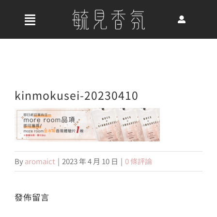
Skip
to
收
content
合
首頁
導
航
關於我們
kinmokusei-20230410
列
最新消息
By
aromaict
|
2023 年 4 月 10 日
|
0 條評論
香氛產品
發佈留言
好評推薦