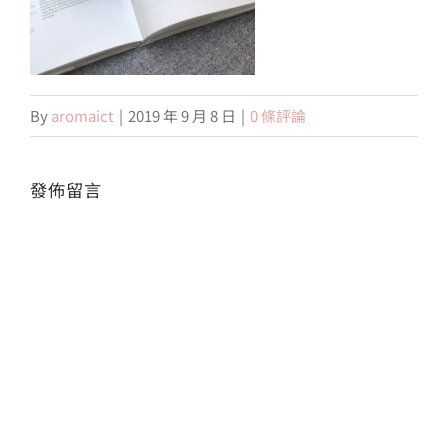
會員專區
By
aromaict
|
2019 年 9 月 8 日
|
0 條評論
搜
索
結
果：
發佈留言
Alte