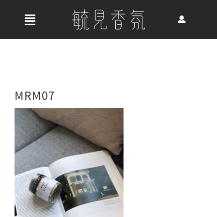
Skip
to
收
content
合
首頁
導
航
關於我們
MRM07
列
最新消息
香氛產品
好評推薦