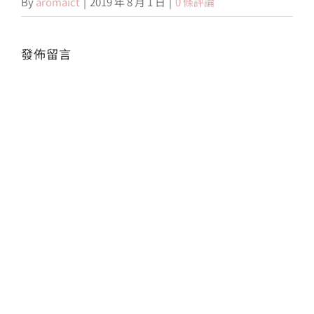
By
aromaict
|
2019 年 8 月 1 日
|
0 條評論
會員專區
發佈留言
搜
Alte
索
結
果：