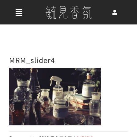
Skip
to
收
content
合
首頁
導
航
關於我們
MRM_slider4
列
最新消息
香氛產品
好評推薦